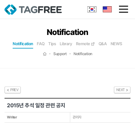
Notification
Notification
FAQ
Tips
Library
Remote
Q&A
NEWS
Support
Notification
PREV
NEXT
2015년 추석 일정 관련 공지
Writer
관리자