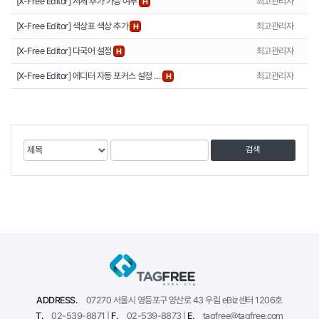
[X-Free Editor] 서체 추가 가능 여부
최고관리자
H
[X-Free Editor] 색상표 색상 추가
최고관리자
H
[X-Free Editor] 다국어 설정
최고관리자
H
[X-Free Editor] 에디터 자동 포커스 설정 …
최고관리자
H
게
검
검
시
색
색
물
대
어
검
상
색
ADDRESS.
07270 서울시 영등포구 양산로 43 우림 eBiz센터 1206호
T.
02-539-8871 |
F.
02-539-8873 |
E.
tagfree@tagfree.com